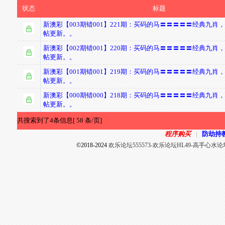
状态
标题
新澳彩【003期错001】221期：买码的马〓〓〓〓〓经典九肖
帖更新。。
新澳彩【002期错001】220期：买码的马〓〓〓〓〓经典九肖
帖更新。。
新澳彩【001期错001】219期：买码的马〓〓〓〓〓经典九肖
帖更新。。
新澳彩【000期错000】218期：买码的马〓〓〓〓〓经典九肖
帖更新。。
共搜索到了4条信息[ 58 条/页]
程序购买
防劫持
|
©2018-2024
欢乐论坛555573-欢乐论坛HL49-高手心