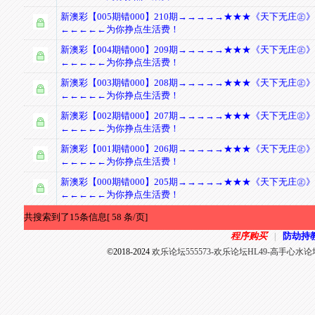
新澳彩【005期错000】210期→→→→→★★★《天下无庄㊣
←←←←←为你挣点生活费！
新澳彩【004期错000】209期→→→→→★★★《天下无庄㊣
←←←←←为你挣点生活费！
新澳彩【003期错000】208期→→→→→★★★《天下无庄㊣
←←←←←为你挣点生活费！
新澳彩【002期错000】207期→→→→→★★★《天下无庄㊣
←←←←←为你挣点生活费！
新澳彩【001期错000】206期→→→→→★★★《天下无庄㊣
←←←←←为你挣点生活费！
新澳彩【000期错000】205期→→→→→★★★《天下无庄㊣
←←←←←为你挣点生活费！
共搜索到了15条信息[ 58 条/页]
程序购买
防劫持
|
©2018-2024
欢乐论坛555573-欢乐论坛HL49-高手心