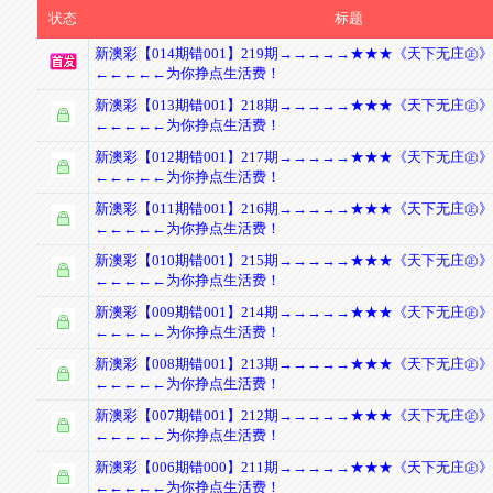
状态
标题
新澳彩【014期错001】219期→→→→→★★★《天下无庄㊣
←←←←←为你挣点生活费！
新澳彩【013期错001】218期→→→→→★★★《天下无庄㊣
←←←←←为你挣点生活费！
新澳彩【012期错001】217期→→→→→★★★《天下无庄㊣
←←←←←为你挣点生活费！
新澳彩【011期错001】216期→→→→→★★★《天下无庄㊣
←←←←←为你挣点生活费！
新澳彩【010期错001】215期→→→→→★★★《天下无庄㊣
←←←←←为你挣点生活费！
新澳彩【009期错001】214期→→→→→★★★《天下无庄㊣
←←←←←为你挣点生活费！
新澳彩【008期错001】213期→→→→→★★★《天下无庄㊣
←←←←←为你挣点生活费！
新澳彩【007期错001】212期→→→→→★★★《天下无庄㊣
←←←←←为你挣点生活费！
新澳彩【006期错000】211期→→→→→★★★《天下无庄㊣
←←←←←为你挣点生活费！