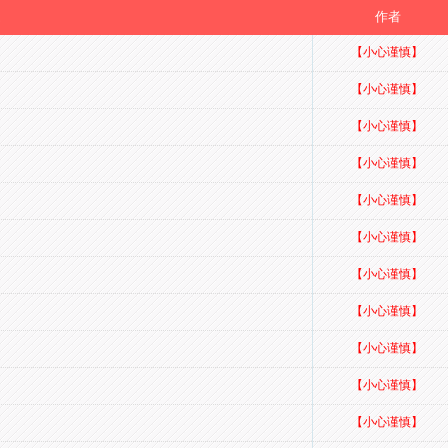
题
作者
【小心谨慎】
【小心谨慎】
【小心谨慎】
【小心谨慎】
【小心谨慎】
【小心谨慎】
【小心谨慎】
【小心谨慎】
【小心谨慎】
【小心谨慎】
【小心谨慎】