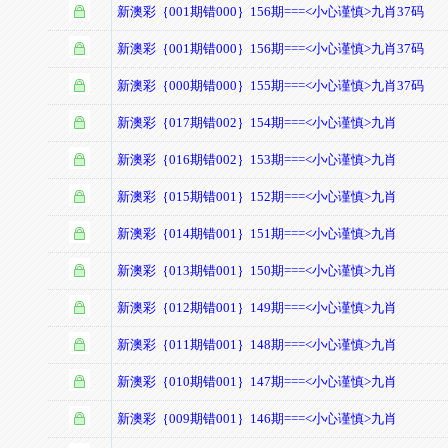
新澳彩｛001期错000｝156期===<小心谨慎>九肖37码
新澳彩｛001期错000｝156期===<小心谨慎>九肖37码
新澳彩｛000期错000｝155期===<小心谨慎>九肖37码
新澳彩｛017期错002｝154期===<小心谨慎>九肖
新澳彩｛016期错002｝153期===<小心谨慎>九肖
新澳彩｛015期错001｝152期===<小心谨慎>九肖
新澳彩｛014期错001｝151期===<小心谨慎>九肖
新澳彩｛013期错001｝150期===<小心谨慎>九肖
新澳彩｛012期错001｝149期===<小心谨慎>九肖
新澳彩｛011期错001｝148期===<小心谨慎>九肖
新澳彩｛010期错001｝147期===<小心谨慎>九肖
新澳彩｛009期错001｝146期===<小心谨慎>九肖