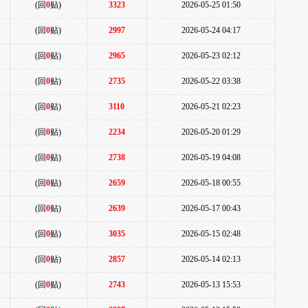
(回
0
贴)
3323
2026-05-25 01:50
(回
0
贴)
2997
2026-05-24 04:17
(回
0
贴)
2965
2026-05-23 02:12
(回
0
贴)
2735
2026-05-22 03:38
(回
0
贴)
3110
2026-05-21 02:23
(回
0
贴)
2234
2026-05-20 01:29
(回
0
贴)
2738
2026-05-19 04:08
(回
0
贴)
2659
2026-05-18 00:55
(回
0
贴)
2639
2026-05-17 00:43
(回
0
贴)
3035
2026-05-15 02:48
(回
0
贴)
2857
2026-05-14 02:13
(回
0
贴)
2743
2026-05-13 15:53