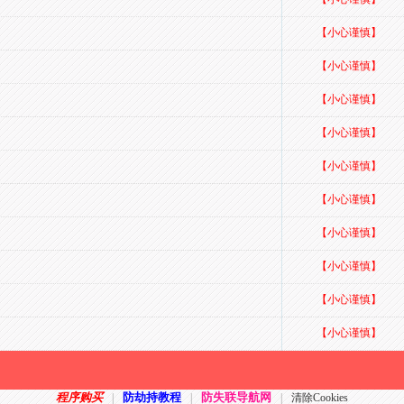
【小心谨慎】
【小心谨慎】
【小心谨慎】
【小心谨慎】
【小心谨慎】
【小心谨慎】
【小心谨慎】
【小心谨慎】
【小心谨慎】
【小心谨慎】
程序购买
防劫持教程
防失联导航网
|
|
|
清除Cookies