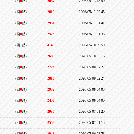
(回
0
贴)
2887
2026-05-13 15:50
(回
0
贴)
2819
2026-05-12 02:45
(回
0
贴)
2931
2026-05-11 01:41
(回
0
贴)
2575
2026-05-11 01:38
(回
1
贴)
4145
2026-05-10 09:50
(回
0
贴)
2603
2026-05-10 03:16
(回
0
贴)
2724
2026-05-09 02:27
(回
0
贴)
2816
2026-05-09 02:24
(回
0
贴)
2932
2026-05-08 04:03
(回
0
贴)
2437
2026-05-08 04:00
(回
0
贴)
2937
2026-05-07 01:29
(回
0
贴)
2559
2026-05-07 01:15
(回
0
贴)
2943
2026-05-06 03:53