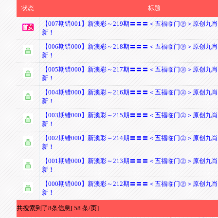
状态
标题
【007期错001】新澳彩～219期〓〓〓＜五福临门㊣＞原创九
新！
【006期错000】新澳彩～218期〓〓〓＜五福临门㊣＞原创九
新！
【005期错000】新澳彩～217期〓〓〓＜五福临门㊣＞原创九
新！
【004期错000】新澳彩～216期〓〓〓＜五福临门㊣＞原创九
新！
【003期错000】新澳彩～215期〓〓〓＜五福临门㊣＞原创九
新！
【002期错000】新澳彩～214期〓〓〓＜五福临门㊣＞原创九
新！
【001期错000】新澳彩～213期〓〓〓＜五福临门㊣＞原创九
新！
【000期错000】新澳彩～212期〓〓〓＜五福临门㊣＞原创九
新！
共搜索到了8条信息[ 58 条/页]