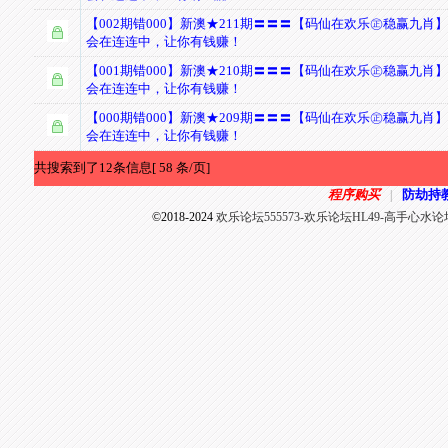
【002期错000】新澳★211期〓〓〓【码仙在欢乐㊣稳赢九肖
会在连连中，让你有钱赚！
【001期错000】新澳★210期〓〓〓【码仙在欢乐㊣稳赢九肖
会在连连中，让你有钱赚！
【000期错000】新澳★209期〓〓〓【码仙在欢乐㊣稳赢九肖
会在连连中，让你有钱赚！
共搜索到了12条信息[ 58 条/页]
程序购买
防劫持
|
©2018-2024
欢乐论坛555573-欢乐论坛HL49-高手心