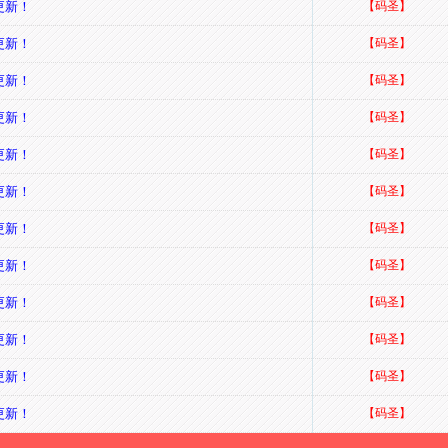
更新！
【码圣】
更新！
【码圣】
更新！
【码圣】
更新！
【码圣】
更新！
【码圣】
更新！
【码圣】
更新！
【码圣】
更新！
【码圣】
更新！
【码圣】
更新！
【码圣】
更新！
【码圣】
更新！
【码圣】