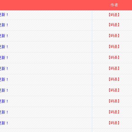
题
作者
更新！
【码圣】
更新！
【码圣】
更新！
【码圣】
更新！
【码圣】
更新！
【码圣】
更新！
【码圣】
更新！
【码圣】
更新！
【码圣】
更新！
【码圣】
更新！
【码圣】
更新！
【码圣】