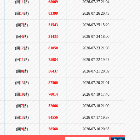
(回
11
贴)
68069
2026-07-27 21:04
(回
14
贴)
83399
2026-07-26 20:43
(回
7
贴)
51543
2026-07-25 15:29
(回
4
贴)
31433
2026-07-24 18:06
(回
12
贴)
81050
2026-07-23 21:08
(回
11
贴)
75084
2026-07-22 19:47
(回
8
贴)
56437
2026-07-21 20:39
(回
13
贴)
87560
2026-07-20 21:01
(回
10
贴)
70014
2026-07-19 17:46
(回
7
贴)
52666
2026-07-18 21:00
(回
13
贴)
84556
2026-07-17 19:37
(回
9
贴)
58568
2026-07-16 20:35