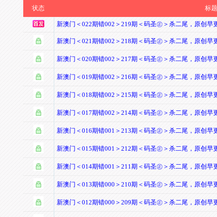
状态
标
新澳门＜022期错002＞219期＜码圣㊣＞杀二尾，原创早
新澳门＜021期错002＞218期＜码圣㊣＞杀二尾，原创早
新澳门＜020期错002＞217期＜码圣㊣＞杀二尾，原创早
新澳门＜019期错002＞216期＜码圣㊣＞杀二尾，原创早
新澳门＜018期错002＞215期＜码圣㊣＞杀二尾，原创早
新澳门＜017期错002＞214期＜码圣㊣＞杀二尾，原创早
新澳门＜016期错001＞213期＜码圣㊣＞杀二尾，原创早
新澳门＜015期错001＞212期＜码圣㊣＞杀二尾，原创早
新澳门＜014期错001＞211期＜码圣㊣＞杀二尾，原创早
新澳门＜013期错000＞210期＜码圣㊣＞杀二尾，原创早
新澳门＜012期错000＞209期＜码圣㊣＞杀二尾，原创早