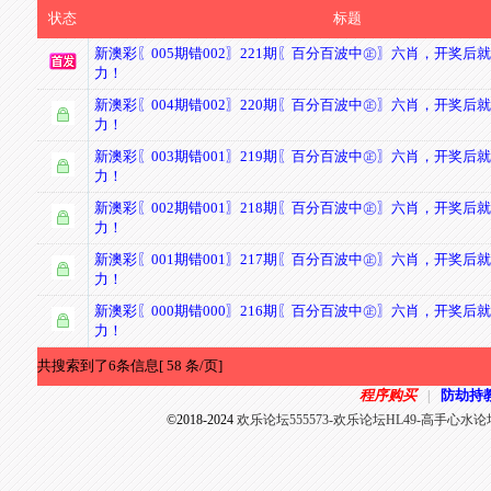
状态
标题
新澳彩〖005期错002〗221期〖百分百波中㊣〗六肖，开奖后
力！
新澳彩〖004期错002〗220期〖百分百波中㊣〗六肖，开奖后
力！
新澳彩〖003期错001〗219期〖百分百波中㊣〗六肖，开奖后
力！
新澳彩〖002期错001〗218期〖百分百波中㊣〗六肖，开奖后
力！
新澳彩〖001期错001〗217期〖百分百波中㊣〗六肖，开奖后
力！
新澳彩〖000期错000〗216期〖百分百波中㊣〗六肖，开奖后
力！
共搜索到了6条信息[ 58 条/页]
程序购买
防劫持
|
©2018-2024
欢乐论坛555573-欢乐论坛HL49-高手心