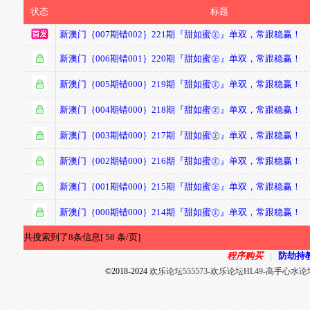
状态
标题
新澳门｛007期错002｝221期『甜如蜜㊣』单双，常跟稳赢！
新澳门｛006期错001｝220期『甜如蜜㊣』单双，常跟稳赢！
新澳门｛005期错000｝219期『甜如蜜㊣』单双，常跟稳赢！
新澳门｛004期错000｝218期『甜如蜜㊣』单双，常跟稳赢！
新澳门｛003期错000｝217期『甜如蜜㊣』单双，常跟稳赢！
新澳门｛002期错000｝216期『甜如蜜㊣』单双，常跟稳赢！
新澳门｛001期错000｝215期『甜如蜜㊣』单双，常跟稳赢！
新澳门｛000期错000｝214期『甜如蜜㊣』单双，常跟稳赢！
共搜索到了8条信息[ 58 条/页]
程序购买
防劫持
|
©2018-2024
欢乐论坛555573-欢乐论坛HL49-高手心